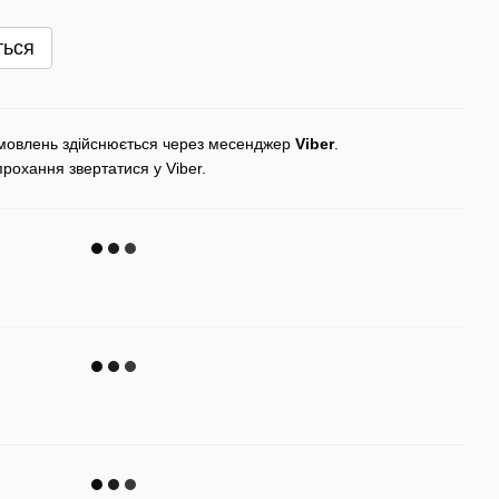
ться
мовлень здійснюється через месенджер
Viber
.
прохання звертатися у Viber.