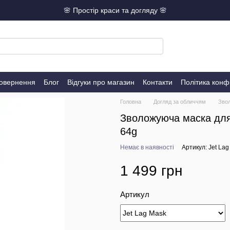
🌸 Простір краси та догляду 🌸
повернення
Блог
Відгуки про магазин
Контакти
Політика конф
Головна
Догляд за обличчям
Звол
Зволожуюча маска для
64g
Немає в наявності
Артикул: Jet La
1 499 грн
Артикул