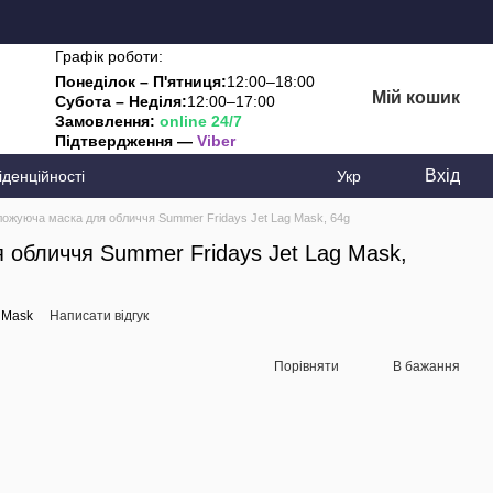
Графік роботи:
Понеділок – П'ятниця:
12:00–18:00
Мій кошик
Субота – Неділя:
12:00–17:00
Замовлення:
online 24/7
Підтвердження —
Viber
Вхід
іденційності
Укр
ожуюча маска для обличчя Summer Fridays Jet Lag Mask, 64g
 обличчя Summer Fridays Jet Lag Mask,
g Mask
Написати відгук
Порівняти
В бажання