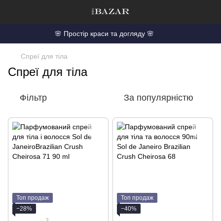
🌸 Простір краси та догляду 🌸
Спреї для тіла
Спреї для тіла
Фільтр
За популярністю
Топ продаж
Топ продаж
−28%
−40%
3