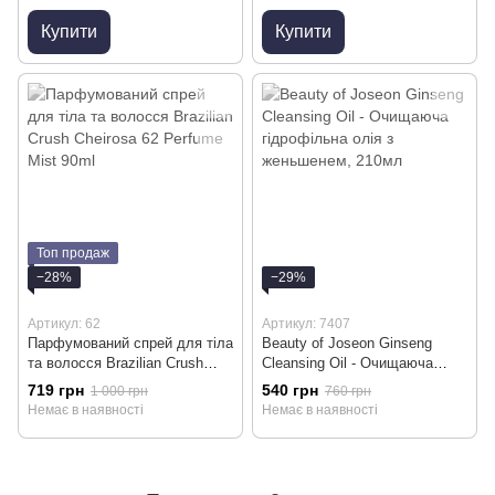
Купити
Купити
Топ продаж
−28%
−29%
Артикул: 62
Артикул: 7407
Парфумований спрей для тіла
Beauty of Joseon Ginseng
та волосся Brazilian Crush
Cleansing Oil - Очищаюча
Cheirosa 62 Perfume Mist 90ml
гідрофільна олія з
719 грн
540 грн
1 000 грн
760 грн
женьшенем, 210мл
Немає в наявності
Немає в наявності