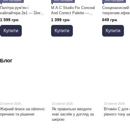
Палітра рум’ян і
M.A.C Studio Fix Conceal
Сонцезахисний 
хайлайтера 2в1 — Dior
And Correct Palette —
тонуючим ефек
Rouge Blush Color & Glow,
палітра консилерів і
Medicube PDRN
1 599 грн
1 399 грн
649 грн
457 Diorette
коректорів, 6 відтінків
Up Sun Cream 
PA++++, 50 мл
Купити
Купити
Купити
Блог
23 квітня 2026
23 квітня 2026
23 квітня 2026
Жирний блиск на обличчі:
Як правильно вводити
Вітамін C для 
причини та рішення
нові засоби у догляд за
рівного тону ш
шкірою