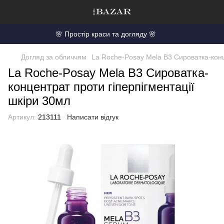
🌸 Простір краси та догляду 🌸
Догляд за обличчям
La Roche-Posay Mela B3 Сироватка-конц
La Roche-Posay Mela B3 Сироватка-
концентрат проти гіперпігментації
шкіри 30мл
Артикул:
213111
Написати відгук