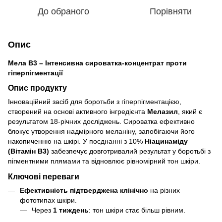
До обраного
Порівняти
Опис
Мела В3 – Інтенсивна сироватка-концентрат проти
гіперпігментації
Опис продукту
Інноваційний засіб для боротьби з гіперпігментацією,
створений на основі активного інгредієнта
Мелазил
, який є
результатом 18-річних досліджень. Сироватка ефективно
блокує утворення надмірного меланіну, запобігаючи його
накопиченню на шкірі. У поєднанні з 10%
Ніацинаміду
(Вітамін В3)
забезпечує довготривалий результат у боротьбі з
пігментними плямами та відновлює рівномірний тон шкіри.
Ключові переваги
Ефективність підтверджена клінічно
на різних
фототипах шкіри.
Через
1 тиждень
: тон шкіри стає більш рівним.