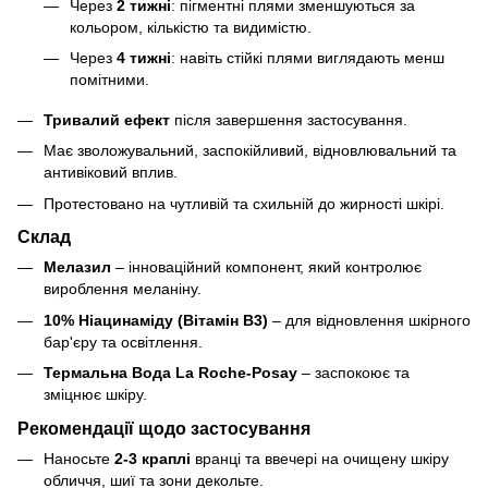
Через
2 тижні
: пігментні плями зменшуються за
кольором, кількістю та видимістю.
Через
4 тижні
: навіть стійкі плями виглядають менш
помітними.
Тривалий ефект
після завершення застосування.
Має зволожувальний, заспокійливий, відновлювальний та
антивіковий вплив.
Протестовано на чутливій та схильній до жирності шкірі.
Склад
Мелазил
– інноваційний компонент, який контролює
вироблення меланіну.
10% Ніацинаміду (Вітамін В3)
– для відновлення шкірного
бар'єру та освітлення.
Термальна Вода La Roche-Posay
– заспокоює та
зміцнює шкіру.
Рекомендації щодо застосування
Наносьте
2-3 краплі
вранці та ввечері на очищену шкіру
обличчя, шиї та зони декольте.