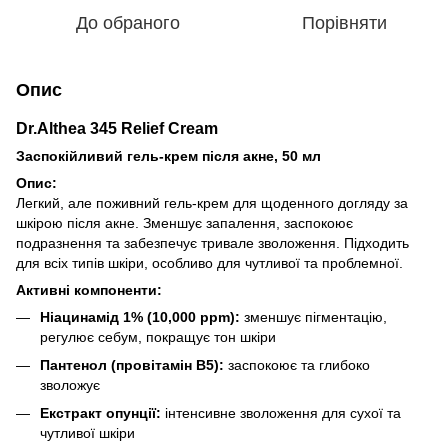
До обраного
Порівняти
Опис
Dr.Althea 345 Relief Cream
Заспокійливий гель-крем після акне, 50 мл
Опис:
Легкий, але поживний гель-крем для щоденного догляду за
шкірою після акне. Зменшує запалення, заспокоює
подразнення та забезпечує тривале зволоження. Підходить
для всіх типів шкіри, особливо для чутливої та проблемної.
Активні компоненти:
Ніацинамід 1% (10,000 ppm):
зменшує пігментацію,
регулює себум, покращує тон шкіри
Пантенол (провітамін В5):
заспокоює та глибоко
зволожує
Екстракт опунції:
інтенсивне зволоження для сухої та
чутливої шкіри