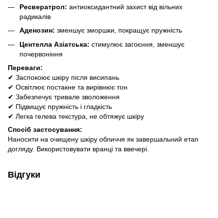
Ресвератрол:
антиоксидантний захист від вільних
радикалів
Аденозин:
зменшує зморшки, покращує пружність
Центелла Азіатська:
стимулює загоєння, зменшує
почервоніння
Переваги:
✔ Заспокоює шкіру після висипань
✔ Освітлює постакне та вирівнює тон
✔ Забезпечує тривале зволоження
✔ Підвищує пружність і гладкість
✔ Легка гелева текстура, не обтяжує шкіру
Спосіб застосування:
Наносити на очищену шкіру обличчя як завершальний етап
догляду. Використовувати вранці та ввечері.
Відгуки