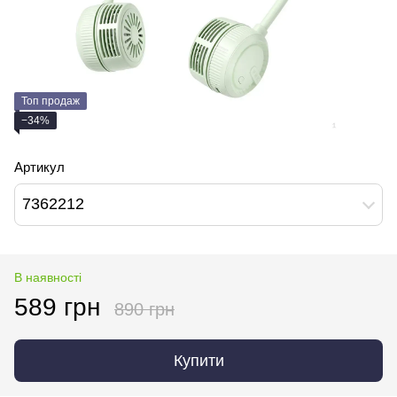
Топ продаж
−34%
Артикул
7362212
В наявності
589 грн
890 грн
Купити