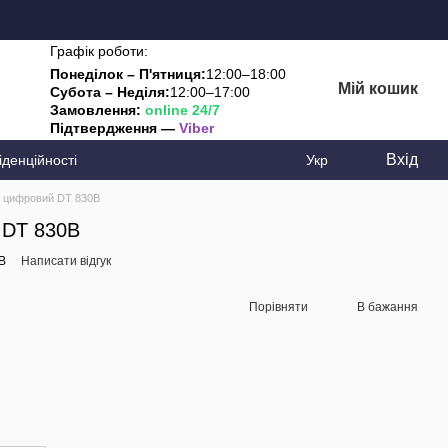
Графік роботи:
Понеділок – П'ятниця:
12:00–18:00
Мій кошик
Субота – Неділя:
12:00–17:00
Замовлення:
online 24/7
Підтвердження —
Viber
Вхід
іденційності
Укр
 цифровий DT 830B
 DT 830B
B
Написати відгук
Порівняти
В бажання