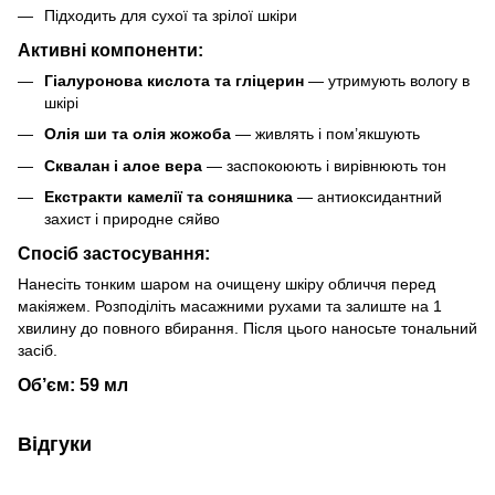
Підходить для сухої та зрілої шкіри
Активні компоненти:
Гіалуронова кислота та гліцерин
— утримують вологу в
шкірі
Олія ши та олія жожоба
— живлять і пом’якшують
Сквалан і алое вера
— заспокоюють і вирівнюють тон
Екстракти камелії та соняшника
— антиоксидантний
захист і природне сяйво
Спосіб застосування:
Нанесіть тонким шаром на очищену шкіру обличчя перед
макіяжем. Розподіліть масажними рухами та залиште на 1
хвилину до повного вбирання. Після цього наносьте тональний
засіб.
Об’єм:
59 мл
Відгуки