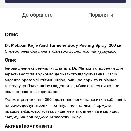
До обраного
Порівняти
Опис
Dr. Melaxin Kojic Acid Turmeric Body Peeling Spray, 200 мл
Спрей-пілінг для тіла з койєвою кислотою та куркумою
Опис
Інноваційний спрей-пілінг для тіла
Dr. Melaxin
створений для
ефективного та водночас делікатного відлущування. Засіб
видаляє ороговілі клітини шкіри, очищає пори та вирівнює
текстуру, роблячи шкіру гладенькою, м’якою та сяючою вже
після першого використання.
Формат розпилення
360°
дозволяє легко наносити засіб навіть
на важкодоступні зони — спину, плечі та лікті. Формула
працює вибірково: усуває лише мертві клітини та надлишок
себуму, не пошкоджуючи здорову шкіру.
Активні компоненти