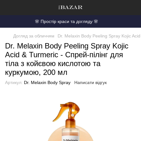
🌸 Простір краси та догляду 🌸
Догляд за обличчям
Dr. Melaxin Body Peeling Spray Kojic Ac
Dr. Melaxin Body Peeling Spray Kojic
Acid & Turmeric - Спрей-пілінг для
тіла з койєвою кислотою та
куркумою, 200 мл
Артикул:
Dr. Melaxin Body Spray
Написати відгук