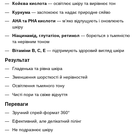
Койєва кислота
— освітлює шкіру та вирівнює тон
Куркума
— заспокоює та надає природне сяйво
AHA та PHA кислоти
— м’яко відлущують і оновлюють
шкіру
Ніацинамід, глутатіон, ретинол
— борються з тьмяністю
та нерівним тоном
Вітаміни B, C, E
— підтримують здоровий вигляд шкіри
Результат
Гладенька та рівна шкіра
Зменшення шорсткості й нерівностей
Освітлення тьмяного тону
Чисті пори та свіже відчуття
Переваги
Зручний спрей-формат 360°
Ефективний, але делікатний пілінг
Не подразнює шкіру