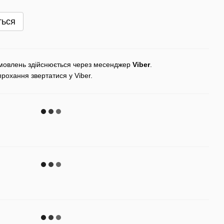
ться
мовлень здійснюється через месенджер
Viber
.
прохання звертатися у Viber.