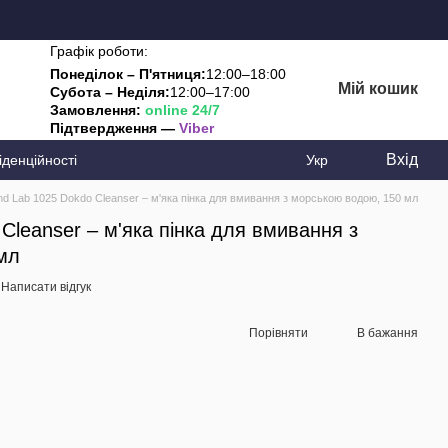
Графік роботи:
Понеділок – П'ятниця:
12:00–18:00
Мій кошик
Субота – Неділя:
12:00–17:00
Замовлення:
online 24/7
Підтвердження —
Viber
Вхід
іденційності
Укр
d Lab 1025 Dokdo Cleanser – м'яка пінка для вмивання з морською водою, 150 мл
Cleanser – м'яка пінка для вмивання з
мл
Написати відгук
Порівняти
В бажання