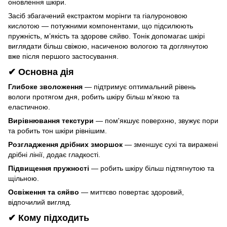
оновлення шкіри.
Засіб збагачений екстрактом морінги та гіалуроновою
кислотою — потужними компонентами, що підсилюють
пружність, м’якість та здорове сяйво. Тонік допомагає шкірі
виглядати більш свіжою, насиченою вологою та доглянутою
вже після першого застосування.
✔
Основна дія
Глибоке зволоження
— підтримує оптимальний рівень
вологи протягом дня, робить шкіру більш м’якою та
еластичною.
Вирівнювання текстури
— пом'якшує поверхню, звужує пори
та робить тон шкіри рівнішим.
Розгладження дрібних зморшок
— зменшує сухі та виражені
дрібні лінії, додає гладкості.
Підвищення пружності
— робить шкіру більш підтягнутою та
щільною.
Освіження та сяйво
— миттєво повертає здоровий,
відпочилий вигляд.
✔
Кому підходить