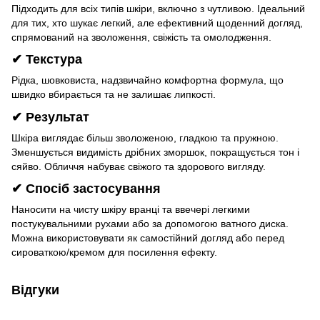
Підходить для всіх типів шкіри, включно з чутливою. Ідеальний
для тих, хто шукає легкий, але ефективний щоденний догляд,
спрямований на зволоження, свіжість та омолодження.
✔
Текстура
Рідка, шовковиста, надзвичайно комфортна формула, що
швидко вбирається та не залишає липкості.
✔
Результат
Шкіра виглядає більш зволоженою, гладкою та пружною.
Зменшується видимість дрібних зморшок, покращується тон і
сяйво. Обличчя набуває свіжого та здорового вигляду.
✔
Спосіб застосування
Наносити на чисту шкіру вранці та ввечері легкими
постукувальними рухами або за допомогою ватного диска.
Можна використовувати як самостійний догляд або перед
сироваткою/кремом для посилення ефекту.
Відгуки