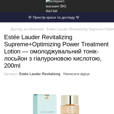
🌸 Простір краси та догляду 🌸
Догляд за обличчям
Estée Lauder Revitalizing Supreme+Opti
Estée Lauder Revitalizing
Supreme+Optimizing Power Treatment
Lotion — омолоджувальний тонік-
лосьйон з гіалуроновою кислотою,
200ml
Артикул:
Estée Lauder Revitalizing
Написати відгук