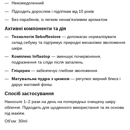
Некомедогенний
Підходить дорослим і підліткам від 10 років
Без парабенів, із легким ненав’язливим ароматом
Активні компоненти та дія
Технологія SeboRestore
— допомагає нормалізувати
склад себуму та підтримує природні механізми зволоження
шкіри.
Комплекс Inflastop
— зменшує почервоніння,
подразнення та сліди після запалень.
Гліцерин
— забезпечує глибоке зволоження.
Матувальна пудра з цинком
— регулює жирний блиск і
дарує матовий фініш.
Спосіб застосування
Наносьте 1–2 рази на день на попередньо очищену шкіру
обличчя. Підходить для щоденного використання та як основа
під макіяж.
Об’єм: 30ml