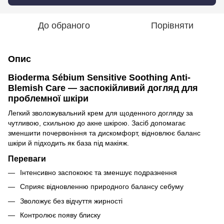
До обраного
Порівняти
Опис
Bioderma Sébium Sensitive Soothing Anti-
Blemish Care — заспокійливий догляд для
проблемної шкіри
Легкий зволожувальний крем для щоденного догляду за
чутливою, схильною до акне шкірою. Засіб допомагає
зменшити почервоніння та дискомфорт, відновлює баланс
шкіри й підходить як база під макіяж.
Переваги
Інтенсивно заспокоює та зменшує подразнення
Сприяє відновленню природного балансу себуму
Зволожує без відчуття жирності
Контролює появу блиску