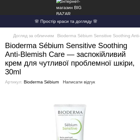
🌸 Простір краси та догляду 🌸
Догляд за обличчям
Bioderma Sébium Sensitive Soothing Ant
Bioderma Sébium Sensitive Soothing
Anti-Blemish Care — заспокійливий
крем для чутливої проблемної шкіри,
30ml
Артикул:
Bioderma Sébium
Написати відгук