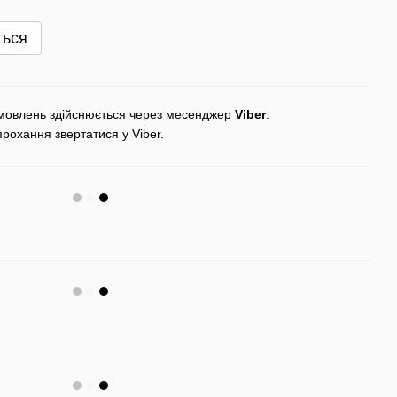
ться
мовлень здійснюється через месенджер
Viber
.
прохання звертатися у Viber.