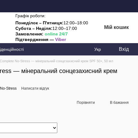
Графік роботи:
Понеділок – П'ятниця:
12:00–18:00
Мій кошик
Субота – Неділя:
12:00–17:00
Замовлення:
online 24/7
Підтвердження —
Viber
Вхід
іденційності
Укр
Complete No-Stress — мінеральний сонцезахисний крем SPF 50+, 50 мл
tress — мінеральний сонцезахисний крем
 No-Stress
Написати відгук
Порівняти
В бажання